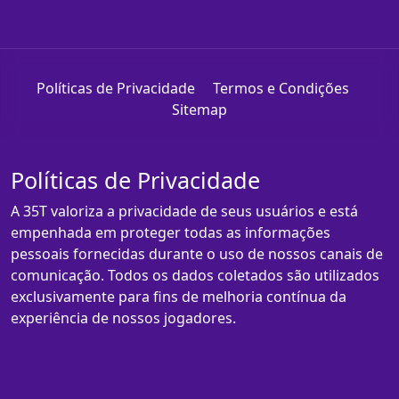
Políticas de Privacidade
Termos e Condições
Sitemap
Políticas de Privacidade
A 35T valoriza a privacidade de seus usuários e está
empenhada em proteger todas as informações
pessoais fornecidas durante o uso de nossos canais de
comunicação. Todos os dados coletados são utilizados
exclusivamente para fins de melhoria contínua da
experiência de nossos jogadores.