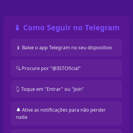
📱 Como Seguir no Telegram
📱 Baixe o app Telegram no seu dispositivo
🔍 Procure por "@35TOficial"
👆 Toque em "Entrar" ou "Join"
🔔 Ative as notificações para não perder
nada