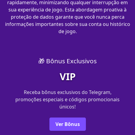
rapidamente, minimizando qualquer interrupção em
sua experiência de jogo. Esta abordagem proativa à
proteção de dados garante que você nunca perca
informações importantes sobre sua conta ou histórico
de jogo.
🎁 Bônus Exclusivos
VIP
Receba bônus exclusivos do Telegram,
promoções especiais e códigos promocionais
únicos!
Ver Bônus