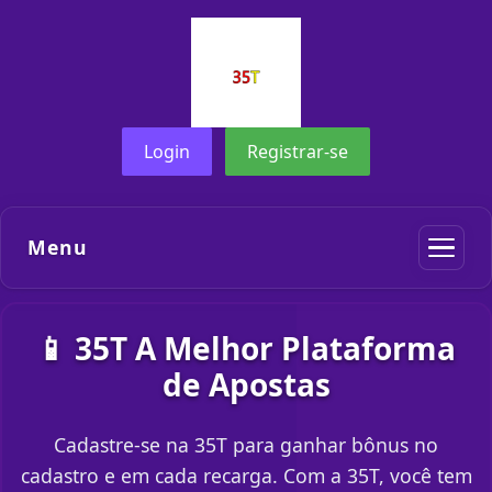
Login
Registrar-se
Menu
📱 35T A Melhor Plataforma
de Apostas
Cadastre-se na 35T para ganhar bônus no
cadastro e em cada recarga. Com a 35T, você tem