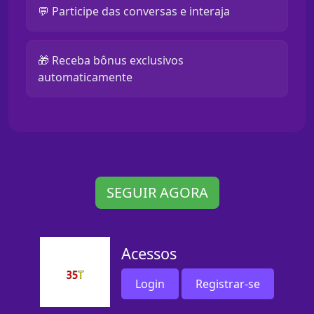
💬 Participe das conversas e interaja
🎁 Receba bônus exclusivos
automaticamente
SEGUIR AGORA
Acessos
Login
Registrar-se