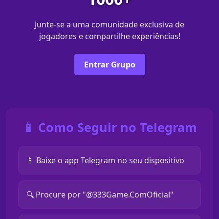
Junte-se a uma comunidade exclusiva de
jogadores e compartilhe experiências!
Entrar Grupo
📱 Como Seguir no Telegram
📱 Baixe o app Telegram no seu dispositivo
🔍 Procure por "@333Game.ComOficial"