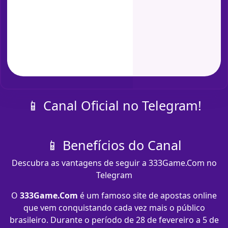
📱 Canal Oficial no Telegram!
📱 Benefícios do Canal
Descubra as vantagens de seguir a 333Game.Com no
Telegram
O
333Game.Com
é um famoso site de apostas online
que vem conquistando cada vez mais o público
brasileiro. Durante o período de 28 de fevereiro a 5 de