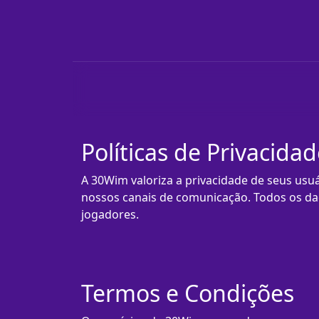
Políticas de Privacida
A 30Wim valoriza a privacidade de seus us
nossos canais de comunicação. Todos os dad
jogadores.
Termos e Condições