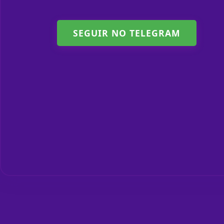
SEGUIR NO TELEGRAM