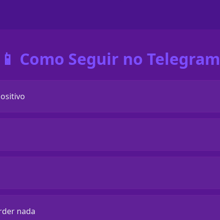
📱 Como Seguir no Telegram
ositivo
erder nada