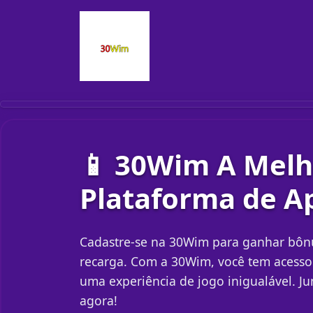
📱 30Wim A Melh
Plataforma de A
Cadastre-se na 30Wim para ganhar bôn
recarga. Com a 30Wim, você tem acesso 
uma experiência de jogo inigualável. J
agora!