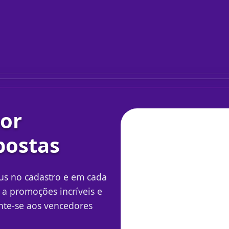
or
postas
us no cadastro e em cada
a promoções incríveis e
unte-se aos vencedores