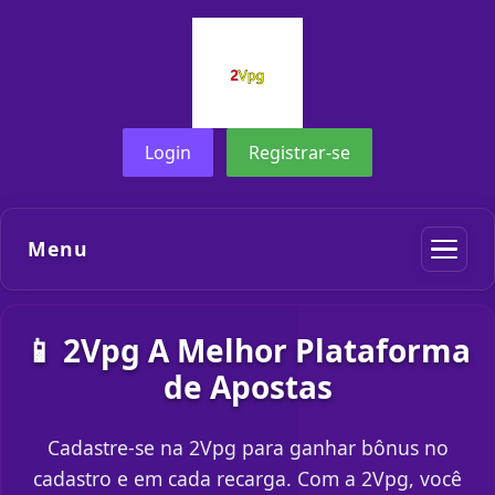
Login
Registrar-se
Menu
📱 2Vpg A Melhor Plataforma
de Apostas
Cadastre-se na 2Vpg para ganhar bônus no
cadastro e em cada recarga. Com a 2Vpg, você