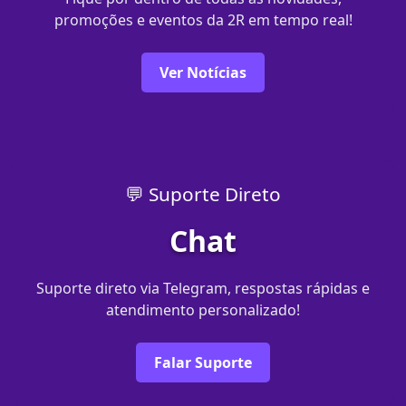
promoções e eventos da 2R em tempo real!
Ver Notícias
💬 Suporte Direto
Chat
Suporte direto via Telegram, respostas rápidas e
atendimento personalizado!
Falar Suporte