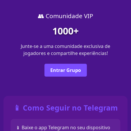
👥 Comunidade VIP
1000+
Junte-se a uma comunidade exclusiva de
jogadores e compartilhe experiências!
Entrar Grupo
📱 Como Seguir no Telegram
📱 Baixe o app Telegram no seu dispositivo