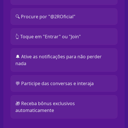
🔍 Procure por "@2ROficial"
👆 Toque em "Entrar" ou "Join"
🔔 Ative as notificações para não perder
nada
💬 Participe das conversas e interaja
🎁 Receba bônus exclusivos
automaticamente