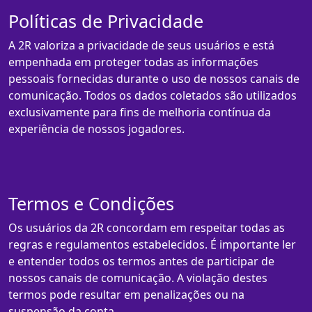
Políticas de Privacidade
A 2R valoriza a privacidade de seus usuários e está
empenhada em proteger todas as informações
pessoais fornecidas durante o uso de nossos canais de
comunicação. Todos os dados coletados são utilizados
exclusivamente para fins de melhoria contínua da
experiência de nossos jogadores.
Termos e Condições
Os usuários da 2R concordam em respeitar todas as
regras e regulamentos estabelecidos. É importante ler
e entender todos os termos antes de participar de
nossos canais de comunicação. A violação destes
termos pode resultar em penalizações ou na
suspensão da conta.