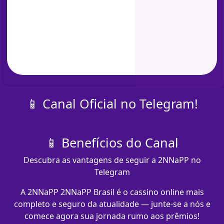
📱 Canal Oficial no Telegram!
📱 Benefícios do Canal
Descubra as vantagens de seguir a 2NNaPP no
Telegram
A 2NNaPP 2NNaPP Brasil é o cassino online mais
completo e seguro da atualidade — junte-se a nós e
comece agora sua jornada rumo aos prêmios!