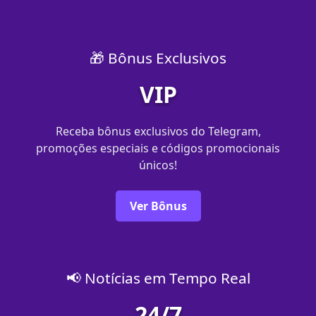
🎁 Bônus Exclusivos
VIP
Receba bônus exclusivos do Telegram,
promoções especiais e códigos promocionais
únicos!
Ver Bônus
📢 Notícias em Tempo Real
24/7