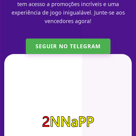
tem acesso a promoções incríveis e uma
experiência de jogo inigualável. Junte-se aos
vencedores agora!
SEGUIR NO TELEGRAM