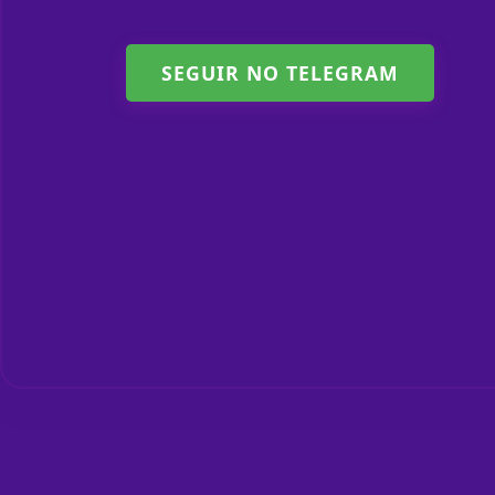
SEGUIR NO TELEGRAM