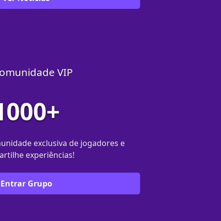
Comunidade VIP
1000+
unidade exclusiva de jogadores e
rtilhe experiências!
Entrar Grupo