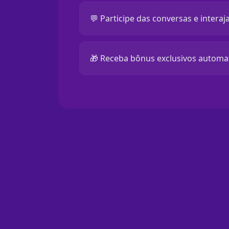
💬 Participe das conversas e interaj
🎁 Receba bônus exclusivos autom