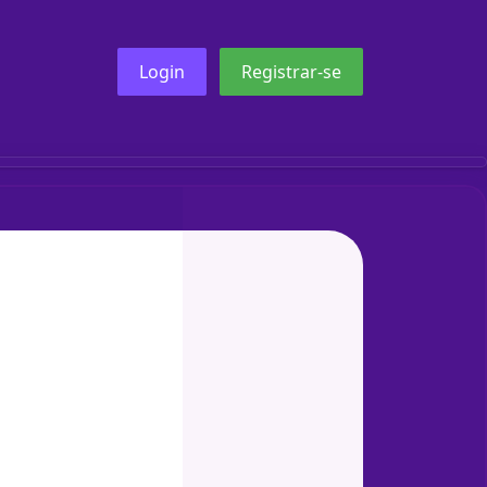
Login
Registrar-se