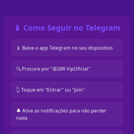
📱 Como Seguir no Telegram
📱 Baixe o app Telegram no seu dispositivo
🔍 Procure por "@28R VipOficial"
👆 Toque em "Entrar" ou "Join"
🔔 Ative as notificações para não perder
nada