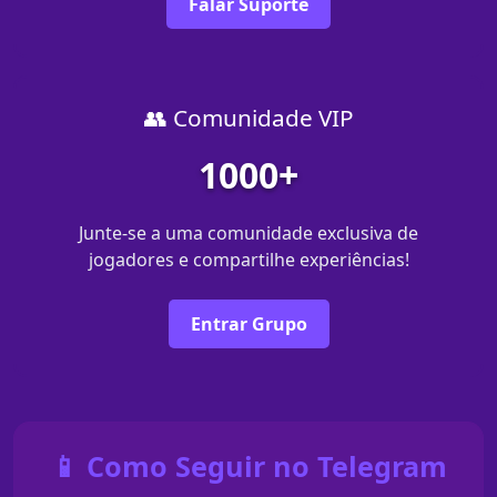
Falar Suporte
👥 Comunidade VIP
1000+
Junte-se a uma comunidade exclusiva de
jogadores e compartilhe experiências!
Entrar Grupo
📱 Como Seguir no Telegram