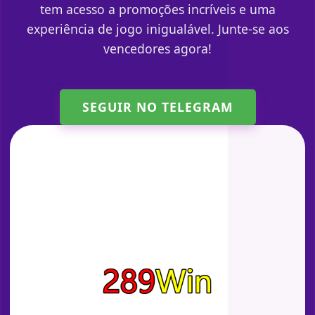
tem acesso a promoções incríveis e uma
experiência de jogo inigualável. Junte-se aos
vencedores agora!
SEGUIR NO TELEGRAM