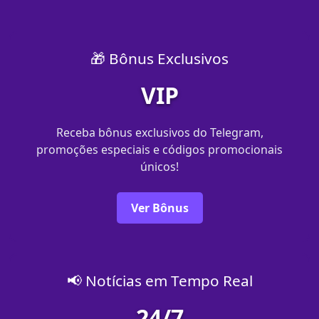
🎁 Bônus Exclusivos
VIP
Receba bônus exclusivos do Telegram,
promoções especiais e códigos promocionais
únicos!
Ver Bônus
📢 Notícias em Tempo Real
24/7