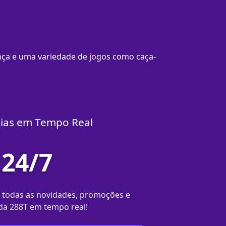
ança e uma variedade de jogos como caça-
cias em Tempo Real
24/7
e todas as novidades, promoções e
da 288T em tempo real!