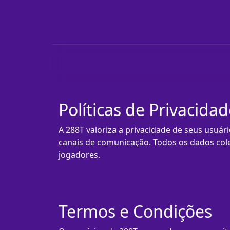
Políticas de Privacida
A 288T valoriza a privacidade de seus usuá
canais de comunicação. Todos os dados cole
jogadores.
Termos e Condições