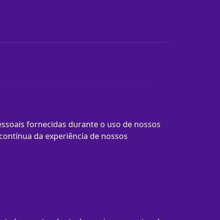
essoais fornecidas durante o uso de nossos
 contínua da experiência de nossos