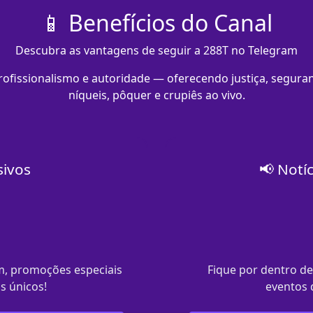
📱 Benefícios do Canal
Descubra as vantagens de seguir a 288T no Telegram
profissionalismo e autoridade — oferecendo justiça, segur
níqueis, pôquer e crupiês ao vivo.
sivos
📢 Notí
m, promoções especiais
Fique por dentro d
s únicos!
eventos 