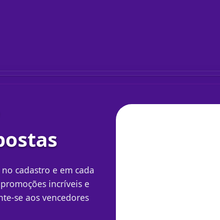
postas
 no cadastro e em cada
 promoções incríveis e
unte-se aos vencedores