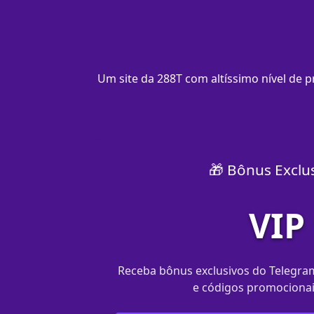
Um site da 288T com altíssimo nível de 
🎁 Bônus Exclu
VIP
Receba bônus exclusivos do Telegra
e códigos promocionai