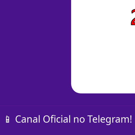
📱 Canal Oficial no Telegram!