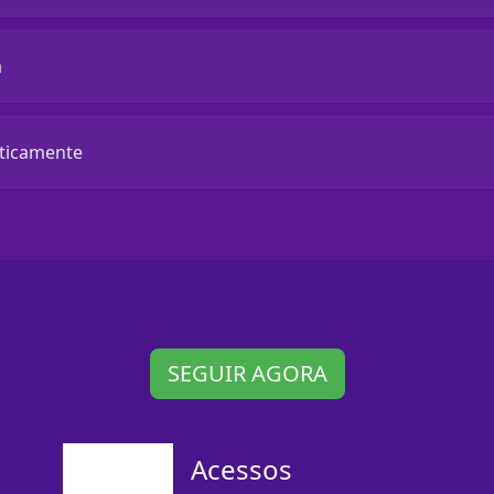
a
aticamente
SEGUIR AGORA
Acessos