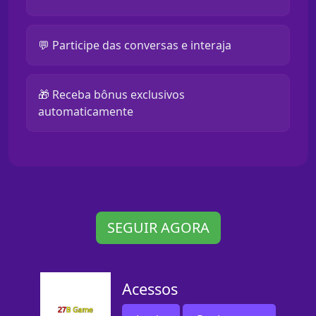
💬 Participe das conversas e interaja
🎁 Receba bônus exclusivos
automaticamente
SEGUIR AGORA
Acessos