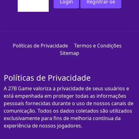
Login
Registrar-se
Políticas de Privacidade
Termos e Condições
Sitemap
Políticas de Privacidade
A 27B Game valoriza a privacidade de seus usuários e
está empenhada em proteger todas as informações
pessoais fornecidas durante o uso de nossos canais de
comunicação. Todos os dados coletados são utilizados
exclusivamente para fins de melhoria contínua da
experiência de nossos jogadores.