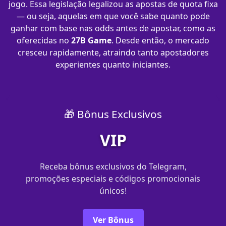
jogo. Essa legislação legalizou as apostas de quota fixa
— ou seja, aquelas em que você sabe quanto pode
ganhar com base nas odds antes de apostar, como as
oferecidas no
27B Game
. Desde então, o mercado
cresceu rapidamente, atraindo tanto apostadores
experientes quanto iniciantes.
🎁 Bônus Exclusivos
VIP
Receba bônus exclusivos do Telegram,
promoções especiais e códigos promocionais
únicos!
Ver Bônus