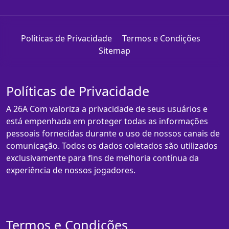
Políticas de Privacidade
Termos e Condições
Sitemap
Políticas de Privacidade
A 26A Com valoriza a privacidade de seus usuários e
está empenhada em proteger todas as informações
pessoais fornecidas durante o uso de nossos canais de
comunicação. Todos os dados coletados são utilizados
exclusivamente para fins de melhoria contínua da
experiência de nossos jogadores.
Termos e Condições