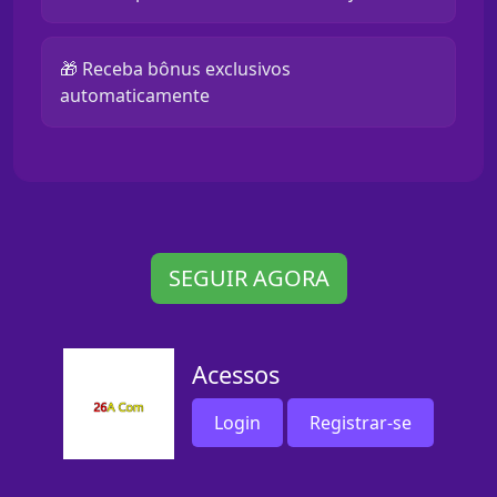
🎁 Receba bônus exclusivos
automaticamente
SEGUIR AGORA
Acessos
Login
Registrar-se