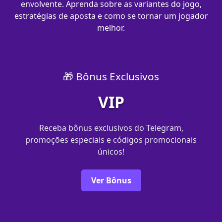
envolvente. Aprenda sobre as variantes do jogo,
estratégias de aposta e como se tornar um jogador
melhor.
🎁 Bônus Exclusivos
VIP
Receba bônus exclusivos do Telegram,
promoções especiais e códigos promocionais
únicos!
Ver Bônus