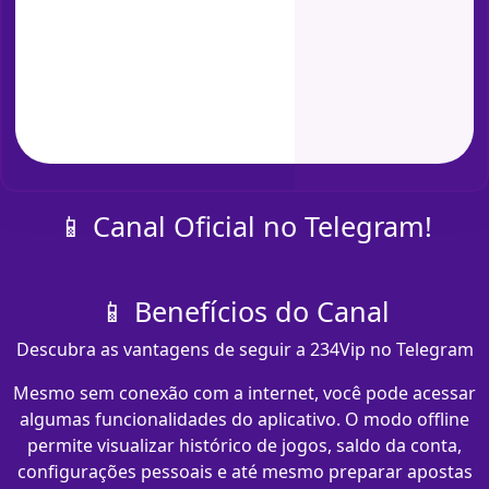
📱 Canal Oficial no Telegram!
📱 Benefícios do Canal
Descubra as vantagens de seguir a 234Vip no Telegram
Mesmo sem conexão com a internet, você pode acessar
algumas funcionalidades do aplicativo. O modo offline
permite visualizar histórico de jogos, saldo da conta,
configurações pessoais e até mesmo preparar apostas