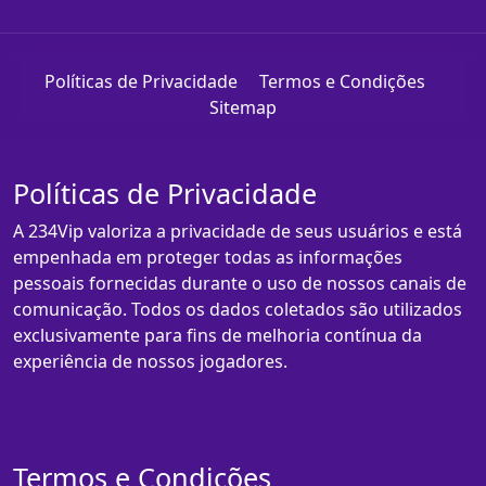
Políticas de Privacidade
Termos e Condições
Sitemap
Políticas de Privacidade
A 234Vip valoriza a privacidade de seus usuários e está
empenhada em proteger todas as informações
pessoais fornecidas durante o uso de nossos canais de
comunicação. Todos os dados coletados são utilizados
exclusivamente para fins de melhoria contínua da
experiência de nossos jogadores.
Termos e Condições