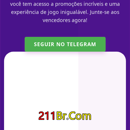
você tem acesso a promoções incríveis e uma
experiência de jogo inigualável. Junte-se aos
vencedores agora!
SEGUIR NO TELEGRAM