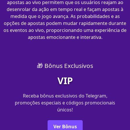
apostas ao vivo permitem que os usuários reajam ao
desenrolar da ação em tempo real e façam apostas à
medida que o jogo avança. As probabilidades e as
opções de apostas podem mudar rapidamente durante
os eventos ao vivo, proporcionando uma experiência de
apostas emocionante e interativa.
🎁 Bônus Exclusivos
VIP
Receba bônus exclusivos do Telegram,
promoções especiais e códigos promocionais
únicos!
Ver Bônus