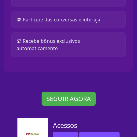
💬 Participe das conversas e interaja
🎁 Receba bônus exclusivos
automaticamente
SEGUIR AGORA
Acessos