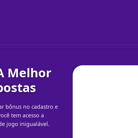
A Melhor
postas
r bônus no cadastro e
ocê tem acesso a
e jogo inigualável.