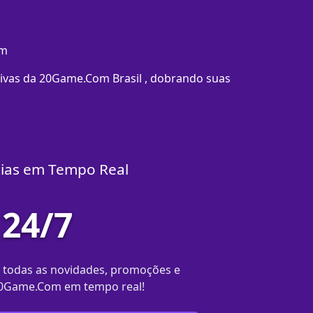
am
vas da 20Game.Com Brasil , dobrando suas
cias em Tempo Real
24/7
e todas as novidades, promoções e
20Game.Com em tempo real!