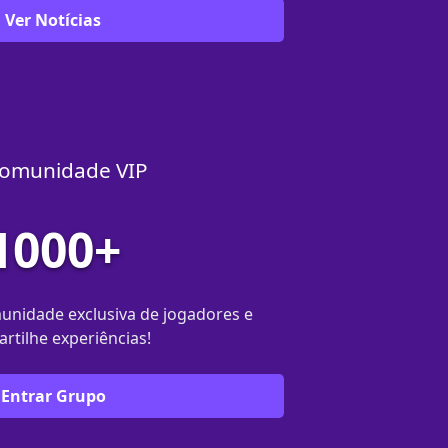
Ver Notícias
Comunidade VIP
1000+
unidade exclusiva de jogadores e
rtilhe experiências!
Entrar Grupo