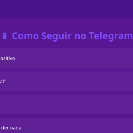
📱 Como Seguir no Telegram
ositivo
al"
erder nada