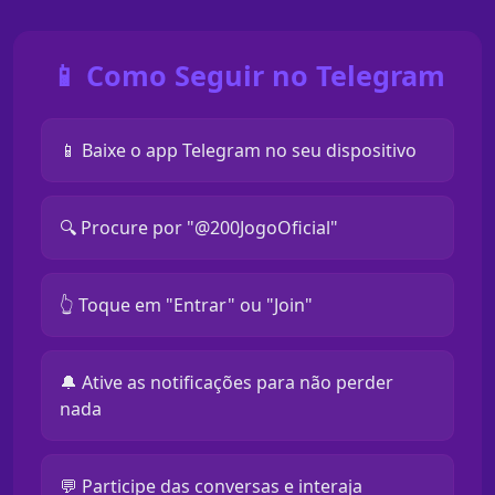
📱 Como Seguir no Telegram
📱 Baixe o app Telegram no seu dispositivo
🔍 Procure por "@200JogoOficial"
👆 Toque em "Entrar" ou "Join"
🔔 Ative as notificações para não perder
nada
💬 Participe das conversas e interaja