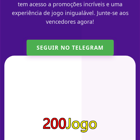
tem acesso a promoções incríveis e uma
experiência de jogo inigualável. Junte-se aos
vencedores agora!
SEGUIR NO TELEGRAM