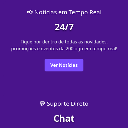
📢 Notícias em Tempo Real
24/7
Fique por dentro de todas as novidades,
promoções e eventos da 200Jogo em tempo real!
Ver Notícias
💬 Suporte Direto
Chat