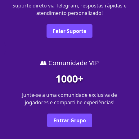
Suporte direto via Telegram, respostas rápidas e
atendimento personalizado!
Falar Suporte
👥 Comunidade VIP
1000+
Junte-se a uma comunidade exclusiva de
jogadores e compartilhe experiências!
Entrar Grupo