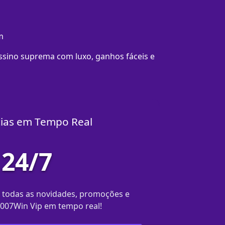
m
assino suprema com luxo, ganhos fáceis e
cias em Tempo Real
24/7
e todas as novidades, promoções e
2007Win Vip em tempo real!