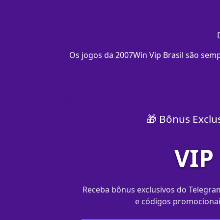
Os jogos da 2007Win Vip Brasil são semp
🎁 Bônus Exclu
VIP
Receba bônus exclusivos do Telegra
e códigos promocionai