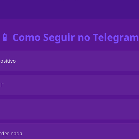
📱 Como Seguir no Telegram
ositivo
l"
erder nada