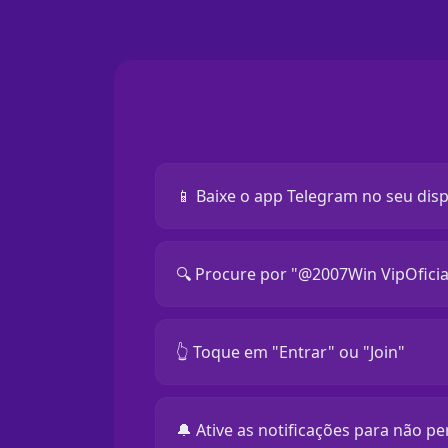
📱 Baixe o app Telegram no seu disp
🔍 Procure por "@2007Win VipOficia
👆 Toque em "Entrar" ou "Join"
🔔 Ative as notificações para não p