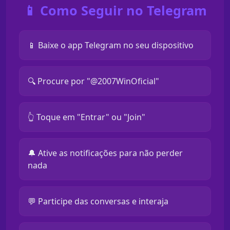
📱 Como Seguir no Telegram
📱 Baixe o app Telegram no seu dispositivo
🔍 Procure por "@2007WinOficial"
👆 Toque em "Entrar" ou "Join"
🔔 Ative as notificações para não perder
nada
💬 Participe das conversas e interaja