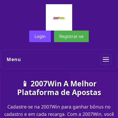
Login
Registrar-se
Menu
📱 2007Win A Melhor
Plataforma de Apostas
Cadastre-se na 2007Win para ganhar bônus no
cadastro e em cada recarga. Com a 2007Win, você