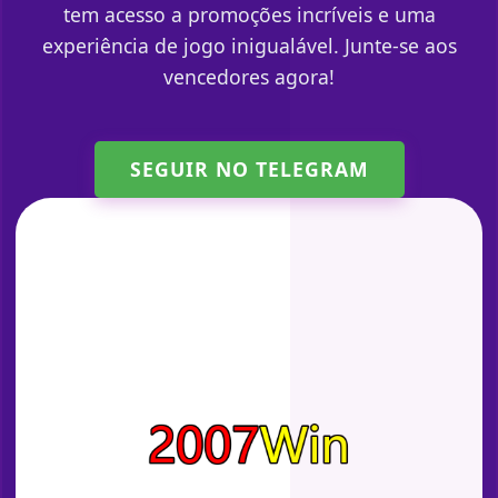
tem acesso a promoções incríveis e uma
experiência de jogo inigualável. Junte-se aos
vencedores agora!
SEGUIR NO TELEGRAM