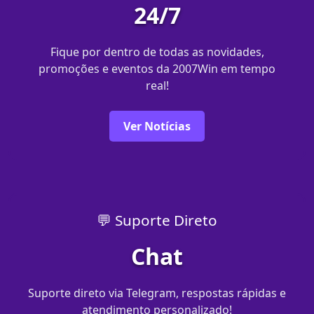
24/7
Fique por dentro de todas as novidades,
promoções e eventos da 2007Win em tempo
real!
Ver Notícias
💬 Suporte Direto
Chat
Suporte direto via Telegram, respostas rápidas e
atendimento personalizado!