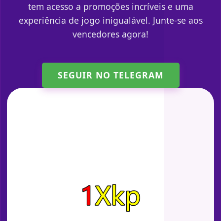
tem acesso a promoções incríveis e uma
experiência de jogo inigualável. Junte-se aos
vencedores agora!
SEGUIR NO TELEGRAM