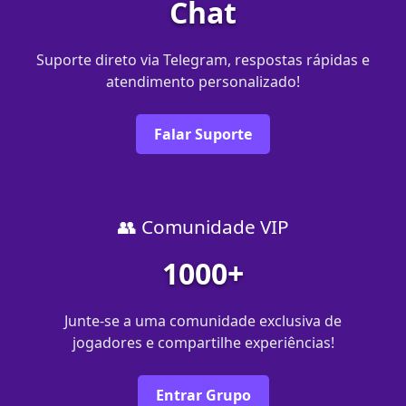
Chat
Suporte direto via Telegram, respostas rápidas e
atendimento personalizado!
Falar Suporte
👥 Comunidade VIP
1000+
Junte-se a uma comunidade exclusiva de
jogadores e compartilhe experiências!
Entrar Grupo