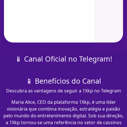
📱 Canal Oficial no Telegram!
📱 Benefícios do Canal
Descubra as vantagens de seguir a 1Xkp no Telegram
Maria Alice, CEO da plataforma 1Xkp, é uma líder
visionária que combina inovação, estratégia e paixão
pelo mundo do entretenimento digital. Sob sua direção,
a 1Xkp tornou-se uma referência no setor de cassinos