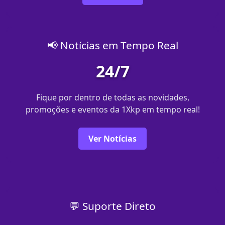
📢 Notícias em Tempo Real
24/7
Fique por dentro de todas as novidades,
promoções e eventos da 1Xkp em tempo real!
Ver Notícias
💬 Suporte Direto