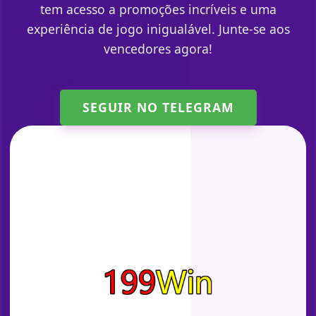
tem acesso a promoções incríveis e uma
experiência de jogo inigualável. Junte-se aos
vencedores agora!
SEGUIR NO TELEGRAM