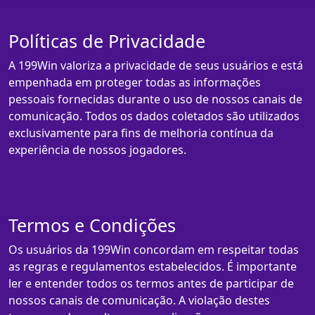
Políticas de Privacidade
A 199Win valoriza a privacidade de seus usuários e está
empenhada em proteger todas as informações
pessoais fornecidas durante o uso de nossos canais de
comunicação. Todos os dados coletados são utilizados
exclusivamente para fins de melhoria contínua da
experiência de nossos jogadores.
Termos e Condições
Os usuários da 199Win concordam em respeitar todas
as regras e regulamentos estabelecidos. É importante
ler e entender todos os termos antes de participar de
nossos canais de comunicação. A violação destes