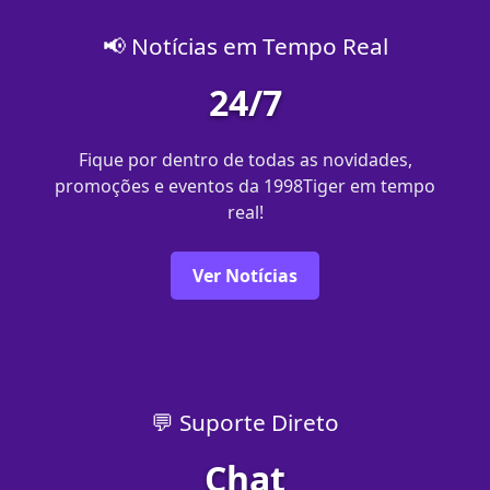
📢 Notícias em Tempo Real
24/7
Fique por dentro de todas as novidades,
promoções e eventos da 1998Tiger em tempo
real!
Ver Notícias
💬 Suporte Direto
Chat