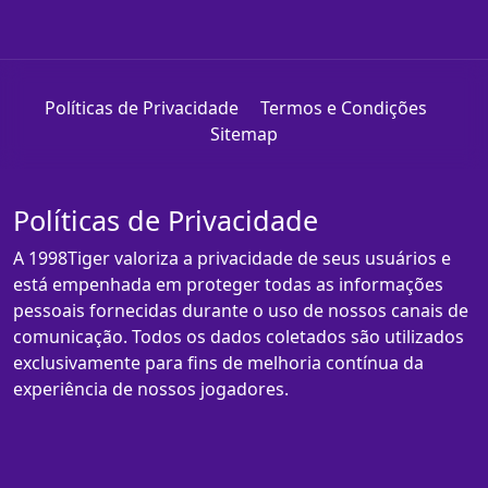
Políticas de Privacidade
Termos e Condições
Sitemap
Políticas de Privacidade
A 1998Tiger valoriza a privacidade de seus usuários e
está empenhada em proteger todas as informações
pessoais fornecidas durante o uso de nossos canais de
comunicação. Todos os dados coletados são utilizados
exclusivamente para fins de melhoria contínua da
experiência de nossos jogadores.