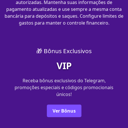
autorizadas. Mantenha suas informações de
pagamento atualizadas e use sempre a mesma conta
bancária para depósitos e saques. Configure limites de
gastos para manter o controle financeiro.
🎁 Bônus Exclusivos
VIP
Receba bônus exclusivos do Telegram,
promoções especiais e códigos promocionais
únicos!
Ver Bônus