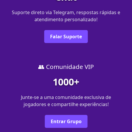
Suporte direto via Telegram, respostas rápidas e
atendimento personalizado!
Falar Suporte
👥 Comunidade VIP
1000+
Junte-se a uma comunidade exclusiva de
jogadores e compartilhe experiências!
Entrar Grupo