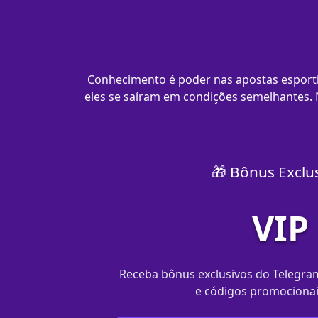
Conhecimento é poder nas apostas esportiva
eles se saíram em condições semelhantes.
🎁 Bônus Exclu
VIP
Receba bônus exclusivos do Telegra
e códigos promocionai