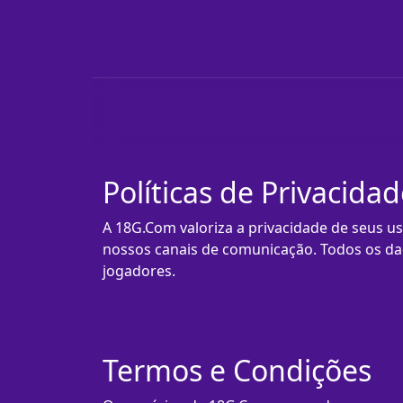
Políticas de Privacida
A 18G.Com valoriza a privacidade de seus 
nossos canais de comunicação. Todos os dad
jogadores.
Termos e Condições