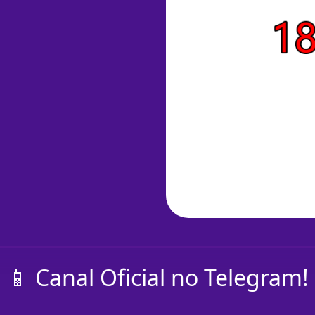
📱 Canal Oficial no Telegram!