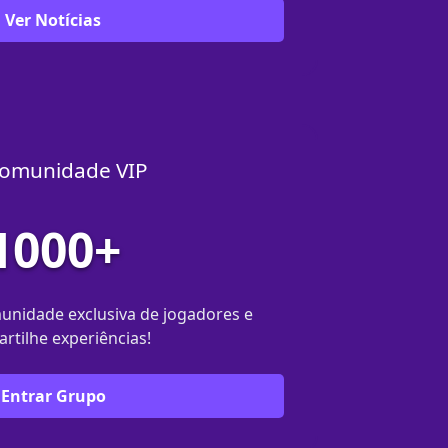
Ver Notícias
Comunidade VIP
1000+
unidade exclusiva de jogadores e
rtilhe experiências!
Entrar Grupo