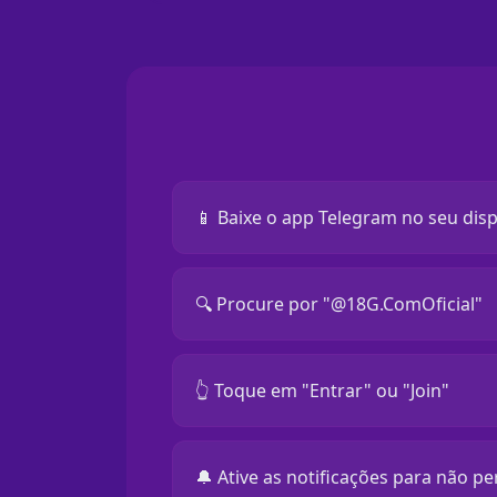
📱 Baixe o app Telegram no seu disp
🔍 Procure por "@18G.ComOficial"
👆 Toque em "Entrar" ou "Join"
🔔 Ative as notificações para não p