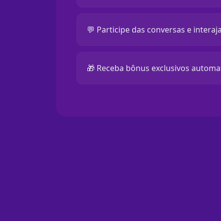
💬 Participe das conversas e interaj
🎁 Receba bônus exclusivos autom