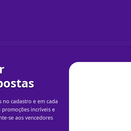
r
postas
 no cadastro e em cada
 promoções incríveis e
unte-se aos vencedores