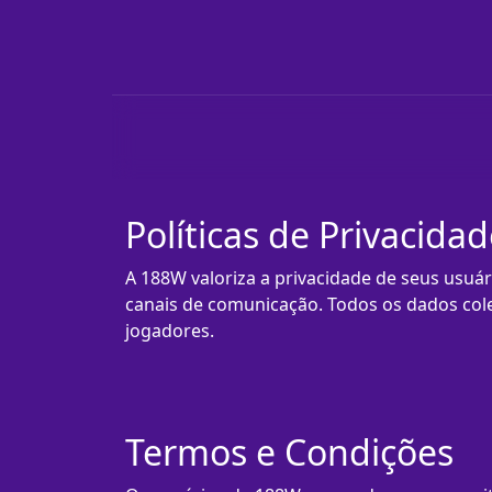
Políticas de Privacida
A 188W valoriza a privacidade de seus usu
canais de comunicação. Todos os dados cole
jogadores.
Termos e Condições