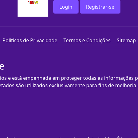
Login
Registrar-se
Políticas de Privacidade
Termos e Condições
Sitemap
de
ários e está empenhada em proteger todas as informações p
tados são utilizados exclusivamente para fins de melhoria