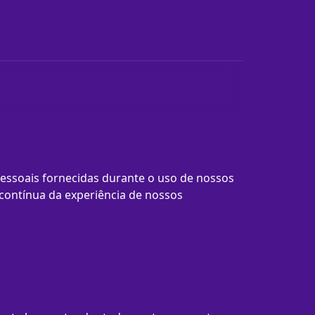
essoais fornecidas durante o uso de nossos
 contínua da experiência de nossos