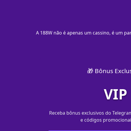
A 188W não é apenas um cassino, é um para
🎁 Bônus Exclu
VIP
Receba bônus exclusivos do Telegra
e códigos promocionai