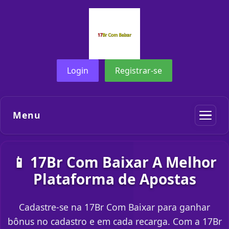
Login
Registrar-se
Menu
📱 17Br Com Baixar A Melhor
Plataforma de Apostas
Cadastre-se na 17Br Com Baixar para ganhar
bônus no cadastro e em cada recarga. Com a 17Br