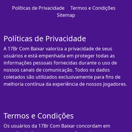
Políticas de Privacidade
Termos e Condições
Sitemap
Políticas de Privacidade
A 17Br Com Baixar valoriza a privacidade de seus
usuários e está empenhada em proteger todas as
informações pessoais fornecidas durante o uso de
nossos canais de comunicação. Todos os dados
coletados são utilizados exclusivamente para fins de
melhoria contínua da experiência de nossos jogadores.
Termos e Condições
Os usuários da 17Br Com Baixar concordam em