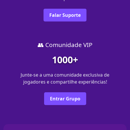
Falar Suporte
👥 Comunidade VIP
1000+
Junte-se a uma comunidade exclusiva de
jogadores e compartilhe experiências!
Entrar Grupo