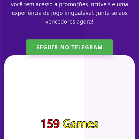
você tem acesso a promoções incríveis e uma
experiência de jogo inigualável. Junte-se aos
vencedores agora!
SEGUIR NO TELEGRAM