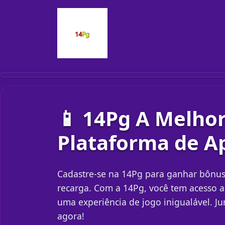
📱 14Pg A Melho
Plataforma de A
Cadastre-se na 14Pg para ganhar bônus
recarga. Com a 14Pg, você tem acesso a
uma experiência de jogo inigualável. J
agora!