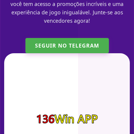
você tem acesso a promoções incríveis e uma
experiência de jogo inigualável. Junte-se aos
vencedores agora!
SEGUIR NO TELEGRAM