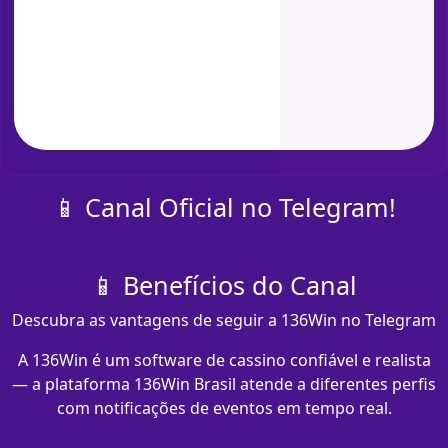
📱 Canal Oficial no Telegram!
📱 Benefícios do Canal
Descubra as vantagens de seguir a 136Win no Telegram
A 136Win é um software de cassino confiável e realista
— a plataforma 136Win Brasil atende a diferentes perfis
com notificações de eventos em tempo real.