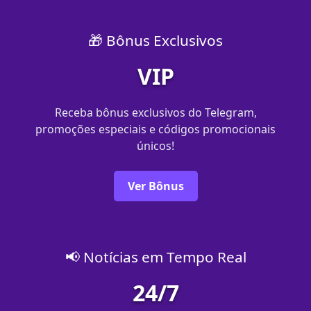
🎁 Bônus Exclusivos
VIP
Receba bônus exclusivos do Telegram,
promoções especiais e códigos promocionais
únicos!
Ver Bônus
📢 Notícias em Tempo Real
24/7