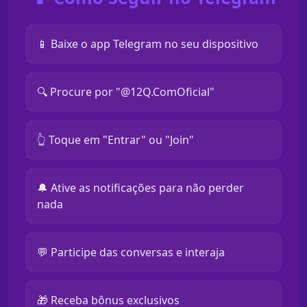
📱 Baixe o app Telegram no seu dispositivo
🔍 Procure por "@12Q.ComOficial"
👆 Toque em "Entrar" ou "Join"
🔔 Ative as notificações para não perder
nada
💬 Participe das conversas e interaja
🎁 Receba bônus exclusivos