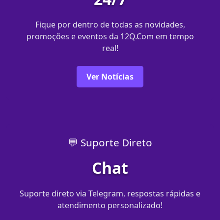
Fique por dentro de todas as novidades,
promoções e eventos da 12Q.Com em tempo
real!
Ver Notícias
💬 Suporte Direto
Chat
Suporte direto via Telegram, respostas rápidas e
atendimento personalizado!