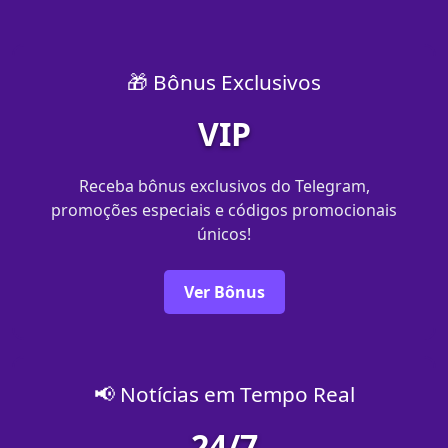
🎁 Bônus Exclusivos
VIP
Receba bônus exclusivos do Telegram,
promoções especiais e códigos promocionais
únicos!
Ver Bônus
📢 Notícias em Tempo Real
24/7