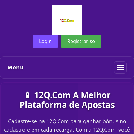
Login
Registrar-se
Menu
📱 12Q.Com A Melhor
Plataforma de Apostas
Cadastre-se na 12Q.Com para ganhar bônus no
cadastro e em cada recarga. Com a 12Q.Com, você