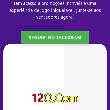
tem acesso a promoções incríveis e uma
experiência de jogo inigualável. Junte-se aos
vencedores agora!
SEGUIR NO TELEGRAM