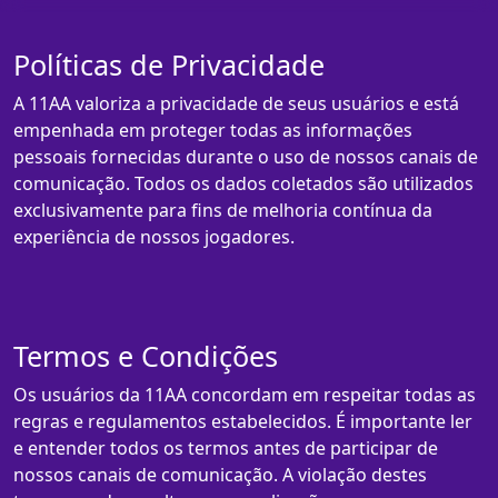
Políticas de Privacidade
A 11AA valoriza a privacidade de seus usuários e está
empenhada em proteger todas as informações
pessoais fornecidas durante o uso de nossos canais de
comunicação. Todos os dados coletados são utilizados
exclusivamente para fins de melhoria contínua da
experiência de nossos jogadores.
Termos e Condições
Os usuários da 11AA concordam em respeitar todas as
regras e regulamentos estabelecidos. É importante ler
e entender todos os termos antes de participar de
nossos canais de comunicação. A violação destes