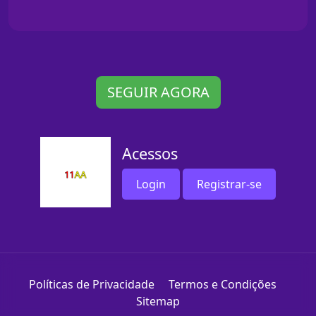
SEGUIR AGORA
Acessos
Login
Registrar-se
Políticas de Privacidade
Termos e Condições
Sitemap