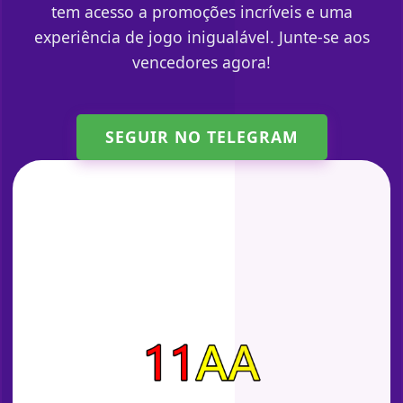
tem acesso a promoções incríveis e uma
experiência de jogo inigualável. Junte-se aos
vencedores agora!
SEGUIR NO TELEGRAM