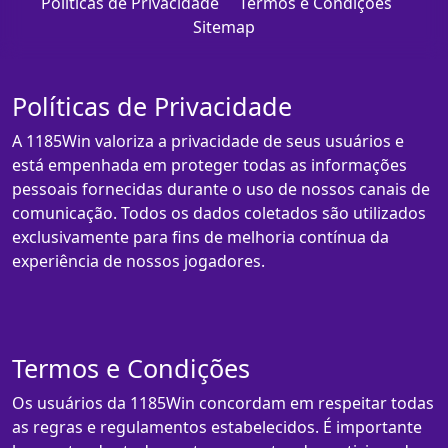
Políticas de Privacidade
Termos e Condições
Sitemap
Políticas de Privacidade
A 1185Win valoriza a privacidade de seus usuários e
está empenhada em proteger todas as informações
pessoais fornecidas durante o uso de nossos canais de
comunicação. Todos os dados coletados são utilizados
exclusivamente para fins de melhoria contínua da
experiência de nossos jogadores.
Termos e Condições
Os usuários da 1185Win concordam em respeitar todas
as regras e regulamentos estabelecidos. É importante