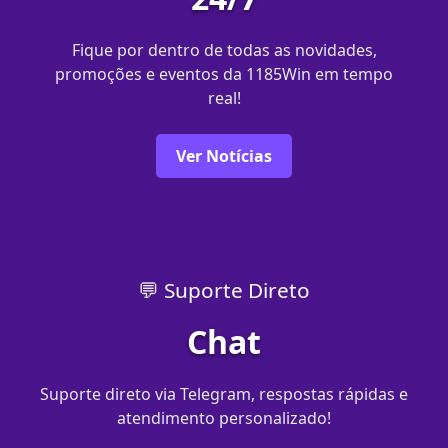
Fique por dentro de todas as novidades,
promoções e eventos da 1185Win em tempo
real!
Ver Notícias
💬 Suporte Direto
Chat
Suporte direto via Telegram, respostas rápidas e
atendimento personalizado!