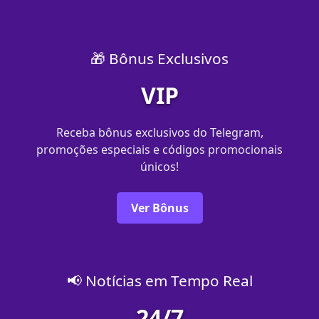
🎁 Bônus Exclusivos
VIP
Receba bônus exclusivos do Telegram,
promoções especiais e códigos promocionais
únicos!
Ver Bônus
📢 Notícias em Tempo Real
24/7