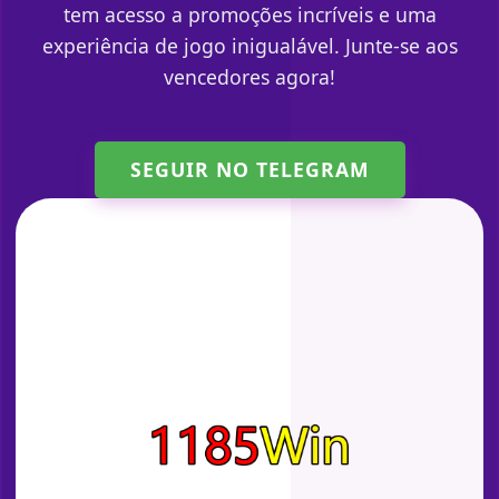
tem acesso a promoções incríveis e uma
experiência de jogo inigualável. Junte-se aos
vencedores agora!
SEGUIR NO TELEGRAM