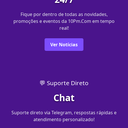
Fique por dentro de todas as novidades,
promoções e eventos da 10Pm.Com em tempo
real!
Ver Notícias
💬 Suporte Direto
Chat
Suporte direto via Telegram, respostas rápidas e
atendimento personalizado!