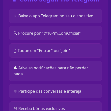
📱 Baixe o app Telegram no seu dispositivo
🔍 Procure por "@10Pm.ComOficial"
👆 Toque em "Entrar" ou "Join"
🔔 Ative as notificações para não perder
nada
💬 Participe das conversas e interaja
🎁 Receba bônus exclusivos