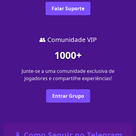
Falar Suporte
👥 Comunidade VIP
1000+
Junte-se a uma comunidade exclusiva de
jogadores e compartilhe experiências!
Entrar Grupo
📱 Como Seguir no Telegram