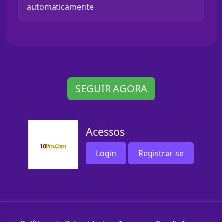
automaticamente
SEGUIR AGORA
Acessos
Login
Registrar-se