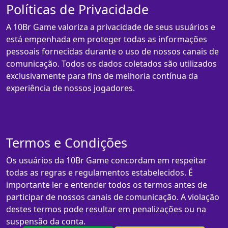
Políticas de Privacidade
A 10Br Game valoriza a privacidade de seus usuários e
está empenhada em proteger todas as informações
pessoais fornecidas durante o uso de nossos canais de
comunicação. Todos os dados coletados são utilizados
exclusivamente para fins de melhoria contínua da
experiência de nossos jogadores.
Termos e Condições
Os usuários da 10Br Game concordam em respeitar
todas as regras e regulamentos estabelecidos. É
importante ler e entender todos os termos antes de
participar de nossos canais de comunicação. A violação
destes termos pode resultar em penalizações ou na
suspensão da conta.