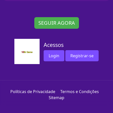
SEGUIR AGORA
Acessos
Login
Registrar-se
Políticas de Privacidade
Termos e Condições
Sitemap