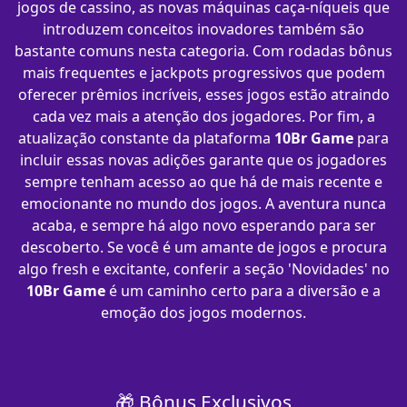
jogos de cassino, as novas máquinas caça-níqueis que
introduzem conceitos inovadores também são
bastante comuns nesta categoria. Com rodadas bônus
mais frequentes e jackpots progressivos que podem
oferecer prêmios incríveis, esses jogos estão atraindo
cada vez mais a atenção dos jogadores. Por fim, a
atualização constante da plataforma
10Br Game
para
incluir essas novas adições garante que os jogadores
sempre tenham acesso ao que há de mais recente e
emocionante no mundo dos jogos. A aventura nunca
acaba, e sempre há algo novo esperando para ser
descoberto. Se você é um amante de jogos e procura
algo fresh e excitante, conferir a seção 'Novidades' no
10Br Game
é um caminho certo para a diversão e a
emoção dos jogos modernos.
🎁 Bônus Exclusivos