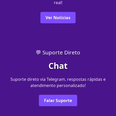
real!
Ver Notícias
💬 Suporte Direto
Chat
Suporte direto via Telegram, respostas rápidas e
atendimento personalizado!
Falar Suporte