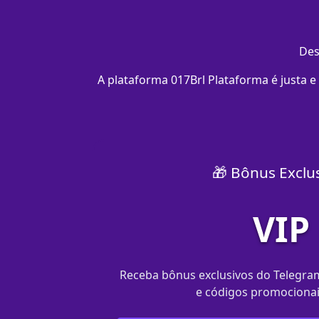
Des
A plataforma 017Brl Plataforma é justa e
🎁 Bônus Exclu
VIP
Receba bônus exclusivos do Telegra
e códigos promocionai