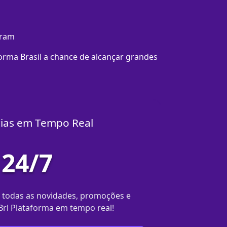
gram
forma Brasil a chance de alcançar grandes
cias em Tempo Real
24/7
e todas as novidades, promoções e
Brl Plataforma em tempo real!