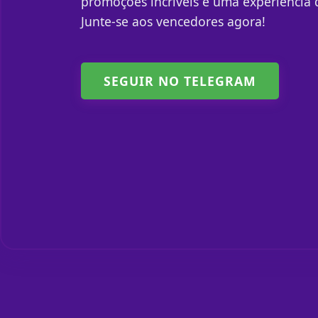
promoções incríveis e uma experiência d
Junte-se aos vencedores agora!
SEGUIR NO TELEGRAM