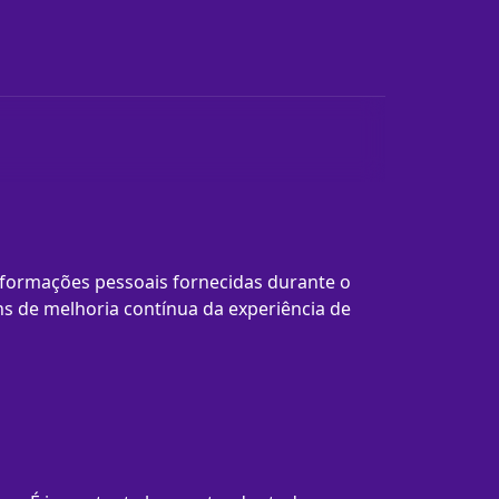
nformações pessoais fornecidas durante o
ns de melhoria contínua da experiência de