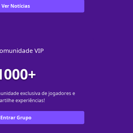
Ver Notícias
Comunidade VIP
1000+
unidade exclusiva de jogadores e
rtilhe experiências!
Entrar Grupo