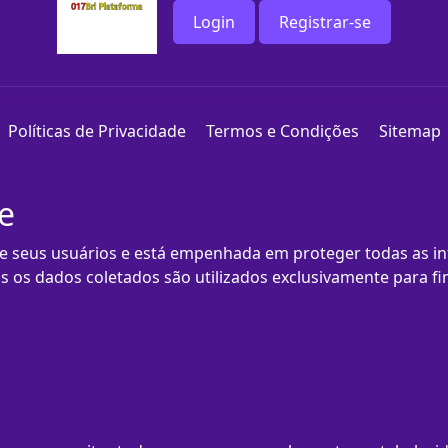
Login
Registrar-se
Políticas de Privacidade
Termos e Condições
Sitemap
de
 de seus usuários e está empenhada em proteger todas as i
 os dados coletados são utilizados exclusivamente para fi