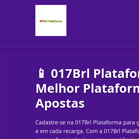
📱 017Brl Plataf
Melhor Platafor
Apostas
Cadastre-se na 017Brl Plataforma para
e em cada recarga. Com a 017Brl Plataf