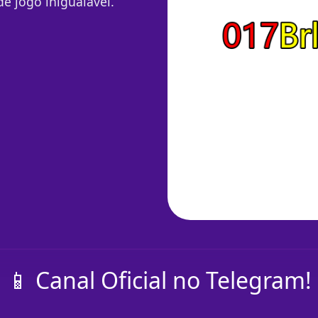
e jogo inigualável.
📱 Canal Oficial no Telegram!