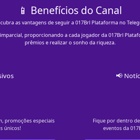
📱 Benefícios do Canal
cubra as vantagens de seguir a 017Brl Plataforma no Tele
 imparcial, proporcionando a cada jogador da 017Brl Plata
prêmios e realizar o sonho da riqueza.
sivos
📢 Notí
m, promoções especiais
Fique por dentro d
s únicos!
eventos da 017