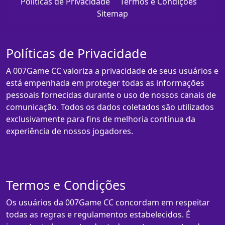
Políticas de Privacidade
Termos e Condições
Sitemap
Políticas de Privacidade
A 007Game CC valoriza a privacidade de seus usuários e
está empenhada em proteger todas as informações
pessoais fornecidas durante o uso de nossos canais de
comunicação. Todos os dados coletados são utilizados
exclusivamente para fins de melhoria contínua da
experiência de nossos jogadores.
Termos e Condições
Os usuários da 007Game CC concordam em respeitar
todas as regras e regulamentos estabelecidos. É