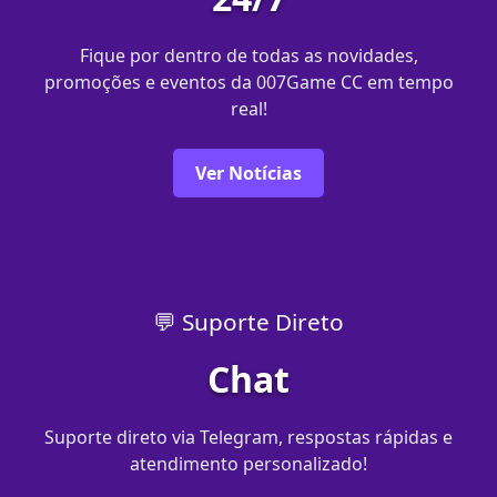
Fique por dentro de todas as novidades,
promoções e eventos da 007Game CC em tempo
real!
Ver Notícias
💬 Suporte Direto
Chat
Suporte direto via Telegram, respostas rápidas e
atendimento personalizado!