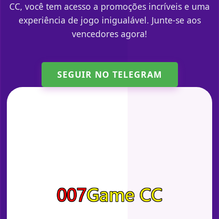
CC, você tem acesso a promoções incríveis e uma
experiência de jogo inigualável. Junte-se aos
vencedores agora!
SEGUIR NO TELEGRAM