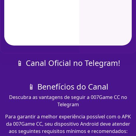
📱 Canal Oficial no Telegram!
📱 Benefícios do Canal
Descubra as vantagens de seguir a 007Game CC no
Telegram
Para garantir a melhor experiência possível com o APK
da 007Game CC, seu dispositivo Android deve atender
aos seguintes requisitos mínimos e recomendados: