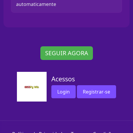
automaticamente
SEGUIR AGORA
Acessos
Login
Registrar-se