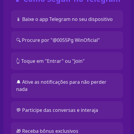
📱 Baixe o app Telegram no seu dispositivo
🔍 Procure por "@0055Pg WinOficial"
👆 Toque em "Entrar" ou "Join"
🔔 Ative as notificações para não perder
nada
💬 Participe das conversas e interaja
🎁 Receba bônus exclusivos