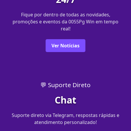
Fique por dentro de todas as novidades,
promoções e eventos da 0055Pg Win em tempo
real!
Ver Notícias
💬 Suporte Direto
Chat
Suporte direto via Telegram, respostas rápidas e
atendimento personalizado!