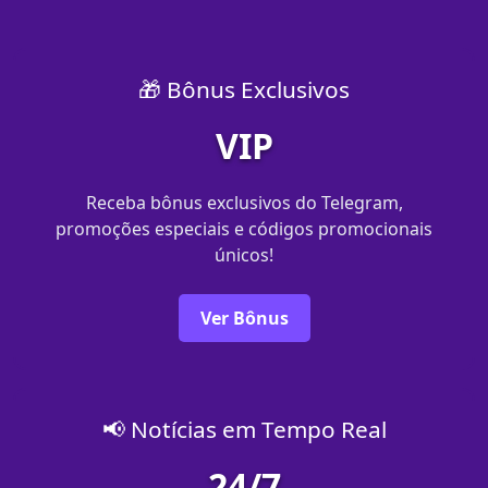
🎁 Bônus Exclusivos
VIP
Receba bônus exclusivos do Telegram,
promoções especiais e códigos promocionais
únicos!
Ver Bônus
📢 Notícias em Tempo Real
24/7